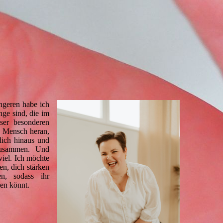
ngeren habe ich
nge sind, die im
eser besonderen
r Mensch heran,
dich hinaus und
zusammen. Und
viel. Ich möchte
ten, dich stärken
en, sodass ihr
en könnt.