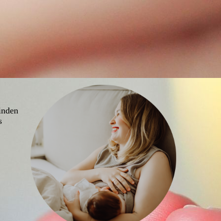
inden
s