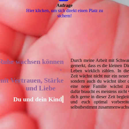
Anfrage
Hier klicken, um sich direkt einen Platz zu
sichern!
 Ruhe wachsen können
Durch meine Arbeit mit Schwa
gemerkt, dass es die kleinen Di
-
Leben wirklich zählen. In di
Zeit wächst nicht nur ein neue
mit Vertrauen, Stärke
sondern auch du wächst über 
eine neue Familie wächst 
und Liebe
dafür braucht es meistens nicht 
dich gerne in dieser Zeit beglei
Du und dein Kind
und euch optimal vorbereit
selbstbestimmt zusammenwachs